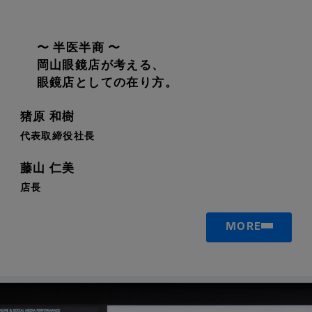
〜 半医半商 〜
岡山眼鏡店が考える、
眼鏡店としての在り方。
猪原 和樹
代表取締役社長
藤山 仁美
店長
MORE