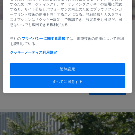
するため（マーケティング）。マーケティングクッキーの使用に同意
すると、サイト分析とパフォーマンス向上のためにブラウザフィンガ
ープリント技術の使用も許可することになる。詳細情報とカスタマイ
ズオプションは「クッキー設定」で確認でき、設定変更も可能だ。同
意はいつでも撤回できる権利がある
当社の
プライバシーに関する通知
では、追跡技術の使用について詳細
体験を写し、記憶を創る。
を説明している。
映像作家が語る創作の裏側。
クッキーノーティス
利用規定
貴田祐斗
追跡設定
映像ディレクター/フォトグラファー
すべてに同意する
MORE