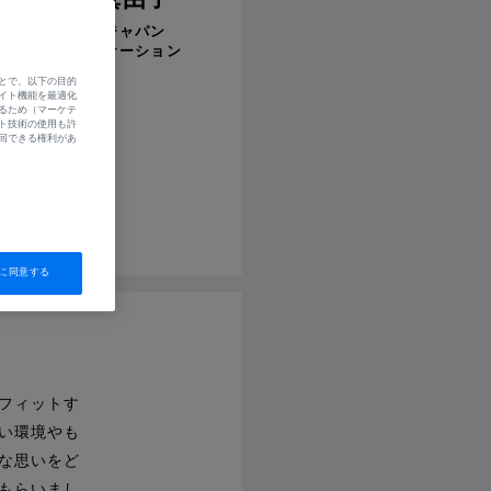
菜穂/南雲真由子
ァイスビジョンジャパン
ィングコミュニケーション
とで、以下の目的
イト機能を最適化
シェアする
るため（マーケテ
ト技術の使用も許
回できる権利があ
2022.1.19
に同意する
フィットす
い環境やも
な思いをど
もらいまし