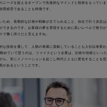
のニーズを捉えるオープンで先進的なマインドと技術をもっていま
財団経営であることも特徴です。
いため、長期的な計画や戦略が立てられること、自社で行う決定は
ができるのです。お客様の夢を実現するために高いレベルで努力が
トップページ
スで働く誇りだと言えますね。
ZEISS PEOPLEとは
的な技術を通して、人類の発展に貢献していることも入社以来変わ
年勤めていて思うのは、ツァイスという企業は、伝統や信頼といっ
がら、常にイノベーションを起こし時代とともに変化することを恐
記事一覧
面があるということです。
RECOMMENDERS
EYEWEAR STORES
ZEISS PERSPECTIVES
お知らせ