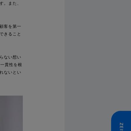
す。また、
顧客を第一
できること
らない想い
た一貫性を根
れないとい