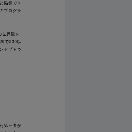
と協働でき
のプログラ
の世界観を
国で230以
ンセプトづ
た第三者が