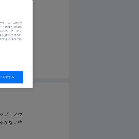
ター
シェアする
とで、以下の目的
イト機能を最適化
るため（マーケテ
2021.11.19
ト技術の使用も許
回できる権利があ
に同意する
ップ・ノヴ
るがない柱