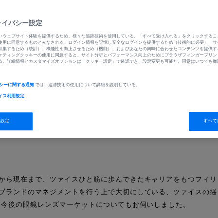
ディレク
ライバシー設定
いウェブサイト体験を提供するため、様々な追跡技術を使用している。「すべて受け入れる」をクリックするこ
使用に同意するものとみなされる：ログイン情報を記憶し安全なログインを提供するため（技術的に必要）、サ
収集するため（統計）、機能性を向上させるため（機能）、およびあなたの興味に合わせたコンテンツを提供す
ケティングクッキーの使用に同意すると、サイト分析とパフォーマンス向上のためにブラウザフィンガープリン
る。詳細情報とカスタマイズオプションは「クッキー設定」で確認でき、設定変更も可能だ。同意はいつでも撤
シーに関する通知
では、追跡技術の使用について詳細を説明している。
ィス
利用規定
跡設定
すべて
から現在まで、ツァイスひと筋に歩んできたキャリアをもつフィリ
ブランドのマネジメントを行う上で大切にしている、ツァイスの揺
た今後の眼鏡レンズマーケットについてもお伺いしました。