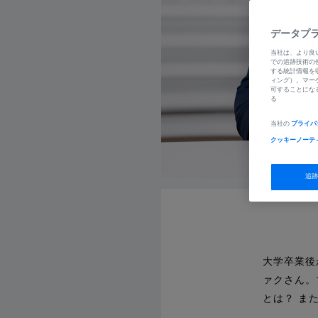
データプ
当社は、より良
での追跡技術の
する統計情報を
ィング）。マー
可することにな
る
当社の
プライバ
クッキーノーテ
追
大学卒業後
ァクさん。
とは？ ま