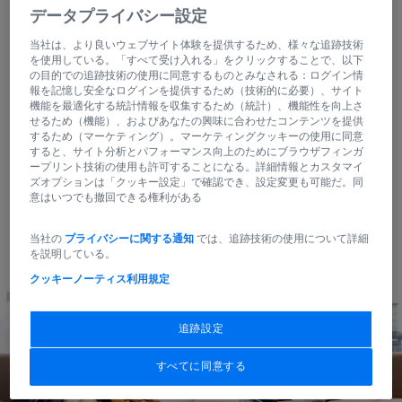
データプライバシー設定
パピー高野：
当社は、より良いウェブサイト体験を提供するため、様々な追跡技術
実は僕も入社当初は営業で、岩田と同じチームだっ
を使用している。「すべて受け入れる」をクリックすることで、以下
たんです。なので付き合いはかなり長いですね。
の目的での追跡技術の使用に同意するものとみなされる：ログイン情
報を記憶し安全なログインを提供するため（技術的に必要）、サイト
機能を最適化する統計情報を収集するため（統計）、機能性を向上さ
せるため（機能）、およびあなたの興味に合わせたコンテンツを提供
サウナー岩田：
するため（マーケティング）。マーケティングクッキーの使用に同意
仲良くやらせてもらってます（笑）。
すると、サイト分析とパフォーマンス向上のためにブラウザフィンガ
ープリント技術の使用も許可することになる。詳細情報とカスタマイ
ズオプションは「クッキー設定」で確認でき、設定変更も可能だ。同
意はいつでも撤回できる権利がある
当社の
プライバシーに関する通知
では、追跡技術の使用について詳細
を説明している。
クッキーノーティス
利用規定
追跡設定
すべてに同意する