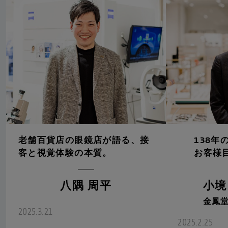
老舗百貨店の眼鏡店が語る、接
138年
客と視覚体験の本質。
お客様
八隅 周平
小境
金鳳堂
2025.3.21
2025.2.25