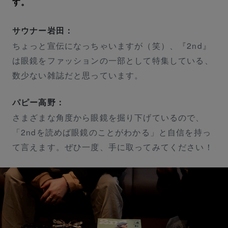
す。
サウナー岩田：
ちょっと宣伝になっちゃいますが（笑）、『2nd』
は眼鏡をファッションの一部として特集している、
数少ない雑誌だと思っています。
パピー高野：
さまざまな角度から眼鏡を掘り下げているので、
「2ndを読めば眼鏡のことがわかる」と自信を持っ
て言えます。ぜひ一度、手に取ってみてください！