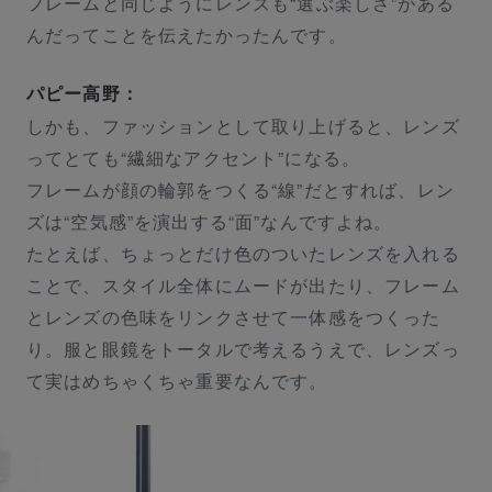
フレームと同じようにレンズも“選ぶ楽しさ”がある
記事一覧
んだってことを伝えたかったんです。
RECOMMENDERS
パピー高野：
EYEWEAR STORES
しかも、ファッションとして取り上げると、レンズ
ってとても“繊細なアクセント”になる。
ZEISS PERSPECTIVES
フレームが顔の輪郭をつくる“線”だとすれば、レン
ズは“空気感”を演出する“面”なんですよね。
お知らせ
たとえば、ちょっとだけ色のついたレンズを入れる
ことで、スタイル全体にムードが出たり、フレーム
Facts 良いメガネの秘密
とレンズの色味をリンクさせて一体感をつくった
り。服と眼鏡をトータルで考えるうえで、レンズっ
て実はめちゃくちゃ重要なんです。
販売店一覧
ZEISS ビジョンセンター
ZEISS ビジョンエキスパート