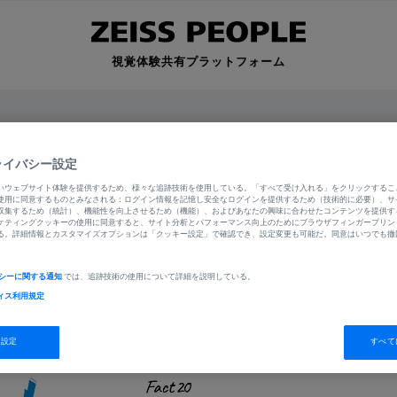
視覚体験共有プラットフォーム
ZEISS LENS
ライバシー設定
いウェブサイト体験を提供するため、様々な追跡技術を使用している。「すべて受け入れる」をクリックするこ
使用に同意するものとみなされる：ログイン情報を記憶し安全なログインを提供するため（技術的に必要）、サ
収集するため（統計）、機能性を向上させるため（機能）、およびあなたの興味に合わせたコンテンツを提供す
ケティングクッキーの使用に同意すると、サイト分析とパフォーマンス向上のためにブラウザフィンガープリン
良いメガネの秘密。
る。詳細情報とカスタマイズオプションは「クッキー設定」で確認でき、設定変更も可能だ。同意はいつでも撤
シーに関する通知
では、追跡技術の使用について詳細を説明している。
ィス
利用規定
眼精疲労
トップページ
跡設定
すべて
ZEISS PEOPLEとは