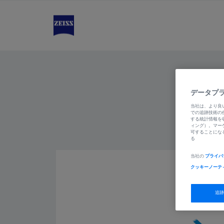
データプ
当社は、より良
での追跡技術の
する統計情報を
ィング）。マー
可することにな
る
当社の
プライバ
クッキーノーテ
追