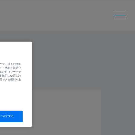
とで、以下の目的
イト機能を最適化
るため（マーケテ
ト技術の使用も許
回できる権利があ
に同意する