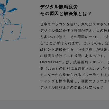
デジタル眼精疲労
記事一覧
その原因と解決策とは？
RECOMMENDERS
仕事でパソコンを使い、家ではスマホで
EYEWEAR STORES
デジタル機器を使う時間が増え、目の疲
も多いのでは？ その原因の一つに、“
ZEISS PERSPECTIVES
る”ことが挙げられます。というのも、
はピント調節を司る「毛様体筋」が収縮
お知らせ
に頑張り続けている状態にあるのです。「Z
EnergizeMe®」は、読書距離（38㎝
Facts 良いメガネの秘密
器（35㎝）の距離に最適化されたメガネ
モニターから発せられるブルーライトを
販売店一覧
ティングも標準装備し、画面のチラつき
ZEISS ビジョンセンター
デジタル眼精疲労の防止に役立ちます。
ZEISS ビジョンエキスパート
その他の全国の取扱店舗一覧