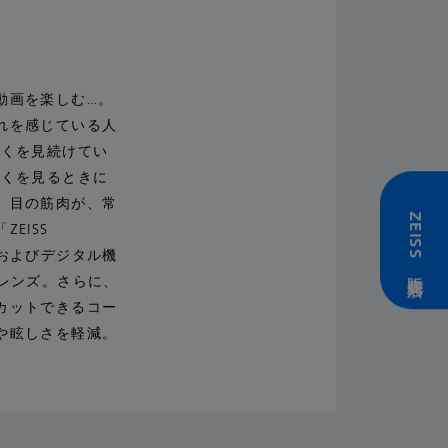
動画を楽しむ…。
れを感じている人
近くを見続けてい
近くを見るときに
。目の筋肉が、常
ZEISS 販売店
EISS
）、およびデジタル機
レンズ。さらに、
カットできるコー
や眩しさを軽減。