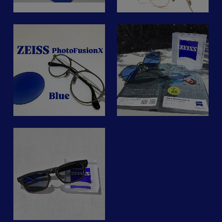
DITAのメタルフレーム
eyewear
カールツァイスSmartLife
イ
に、ZEISSのグラデーショ
FACTORY900 RETRO
シリーズ
さ
ン調光レンズを入れていた
す
RF-046
だきました。
お
た
iwakioptic.kawasaki
数年前と比べて現代社会は
#ツァイスsmartlife
紫外線が当たり色が濃くな
で
#レンズで変わる世界
発
【ZEISS Photo Fusion X】
デジタル機器が生活に不可
ると、フルカラーのサング
リ
#nobodyseeslikeyou
ZEISSの調光レンズは従来
欠となり
ラスになるので、2wayで
#factory900
品よりも最大1.6倍の速さ
士
お楽しみいただけるのもオ
か
#factory900retro
ネ
で着色し、最大1.8倍の速
手元を見る→遠くを見る→
ススメなポイントです。
領
#factory900lab
さでクリアへ退色します。
手元を見る
#factory900osakabase
有害とされるブルーライト
ア
Ｙ様、撮影させて頂きあり
ク
#factory900byviorou
を発色時に最大94%カット
と１日の中で視線の動きが
がとうございました。
美
#factory900のある日常
してくれるブルーガードレ
いつでもご来店お待ちして
#eyewear
ンズ素材を採用しており、
かなり激しくなっています
おります。
機
#大阪
6色から選択可能です。
😵‍💫
さ
#北堀江
ネ
店頭ではサンプルをご用意
シ
商品やレンズに関するお問
技
#メガネ
ム
しておりますので、ぜひ体
そんな現代の目線の使い方
い合わせはDM、お電話、
ょ
#眼鏡
験してみてください！
を考慮して設計された革新
メールでも受付しておりま
術
#遠近両用
ラ
的なレンズです👏🏻
すのでお気軽に問い合わせ
ー
ら
#ツァイスsmartlife
ください。
ー
#レンズで変わる世界
「隅々までくっきりクリア