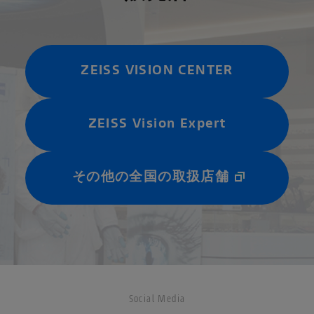
frame.
―――――――――――――
r
When exposed to UV rays
#ツァイスsmartlife #レン
and the color darkens,
ズで変わる世界
they become full-color
ZEISS VISION CENTER
#nobodyseeslikeyou #メ
sunglasses, so another
ガネ #めがね #眼鏡屋 #メ
great feature is that you
ガネ屋 #めがね屋 #眼鏡店
can enjoy them in two
ZEISS Vision Expert
#商品紹介 #アイテム紹介
ways.
#メガネ好き #メガネ部 #
メガネ #茨木市メガネ屋 #
Thank you Mr. Y for
、
茨木市眼鏡屋 #茨木市 #茨
allowing us to take your
その他の全国の取扱店舗
木 #大阪
photos.
て
We look forward to seeing
庫
you anytime.
We accept inquiries about
products and lenses via
DM, phone, and email, so
please feel free to contact
Social Media
us.