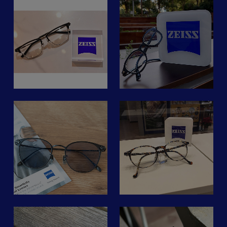
お知らせ📢です。
ト
きりした印象でかけていだ
くださいませ。
ズ #田原市 #たはら暮
iwakioptic_aoyama
TOKYO BASE /OSAKA
けます😌
ご来店お待ち致しておりま
らし #両眼視機能検査 #
BASE
て
テンプル（腕部分）ブリッ
す。
眼精疲労 #眼精疲労改善
ン
世代を問わず現代の視環境
2024.12/29(日)-2025.1/4(土)
ジ（レンズを繋ぐ部分）の
ズ
#眩しさ対策レンズ #疲れ
遠
に合わせたレンズ
色がそれぞれ変わってお
#manomegane
目 #豊橋市 #蒲郡市 #豊
ZEISS「SmartLifeLens」
年末は12/28(土)まで営業
子
り、こだわったデザインの
#mano_megane_hoya #
川市 #近視
シリーズのご紹介
年明けは1/5(日)より通常営
ン
フレームです🙆
吉祥寺眼鏡 #真野眼鏡 #ツ
近
#遠視
お
業となります。
化
ァイスsmartlife #レンズで
#乱視
スマホ等のデジタルデバイ
フレームをご覧になる際は
変わる世界
#斜視
スが欠かせない現代。
メンテナンス含め
ご
ご予約不要ですので、是非
#nobodyseeslikeyou
#leica
イ
忙しいライフスタイルの中
ご来店お待ちしております
！
お気軽にお立ち寄りくださ
#annetvalentin
hirooplaza.iwakioptic
さ
で、年齢に合わせて
☺︎
メ
い🙆‍♂️
#lindbergeyewear
設計したレンズで快適な視
る
※フレームだけの販売も行
#yellowsplus #amanoedo
R
Zeiss SmartLifeレンズのご
環境を提供します。
さて、本日はオススメのレ
イ
っております👓
#アマーノエド #こどもめ
紹介です！
ンズ
がね #ビジョントレーニン
写真は「TOMFORD」のフ
ZEISS スマートライフシリ
う
#アイックス#アイックス
グ #眼鏡 #東京 #江戸 #武
SmartLifeレンズはお客様
レームに
ーズ
ょ
銀座
蔵野市 #吉祥寺 #井の頭公
ひとりひとりの目やご年
士
遠近両用レンズの
のご紹介です。
#銀座メガネ#眼鏡店#メガ
園 #練馬区 #三鷹市 #小金
齢、ライフスタイルに合わ
「SmartLifePure」
お
ネ#アイウェア
井市 #小平市 #西東京市 #
せて 設計されたカスタム
ア
にて仕上げた眼鏡。
インスタ担当は
デンマーク
杉並区 #中野区 #世田谷区
al
メイドレンズです。
インスタを担当しておきな
ー
#ドイツ式#両眼視#両眼視
#1級眼鏡作製技能士
bu
pokerface_staff_info
ご年齢に合わせ、単焦点レ