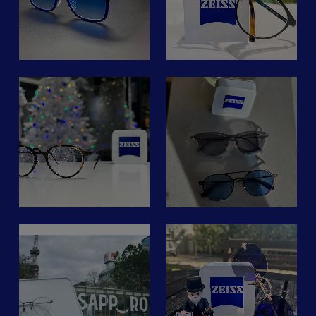
の
ラスのように日差しを遮り
お客様完成フレームのご紹
名
ます。)
介です！
体
お知らせ
#ツァイスsmartlife
FLEYE
#レンズで変わる世界
COPENHAGEN（フライ
イ
#nobodyseeslikeyou
Facts 良いメガネの秘密
コペンハーゲン）
ukuoka
sunnyglass_eyewear
@fleyecopenhagen
販売店一覧
の
ツァイス調光レンズ
品番 Mio
」
52□20
早速好評のカールツァイス
¥59,400
ZEISS ビジョンセンター
調光レンズキャンペーンで
期
すが、加工も進み続々とご
こちらのフレームは見た目
～
ZEISS ビジョンエキスパート
納品準備が整っておりま
以上に軽量なモデルでかけ
す。
心地抜群です☺️
その他の全国の取扱店舗一覧
また、落ち着いたグリーン
こ
sapporo
iwaki.terracemall
画像は、ツァイス調光レン
の色味がより一層エレガン
ズの代名詞ブルーとシック
スな雰囲気でお使いいただ
s.co.jp/202411smlcampaign/
お問い合わせ
ZEISSレンズのご紹介で
なグレー。フレームはアト
けます！！
取
て
す！
ン
ラクト
！
ジ
@attract_eyewear_official
フレームをご覧になる際は
sion-