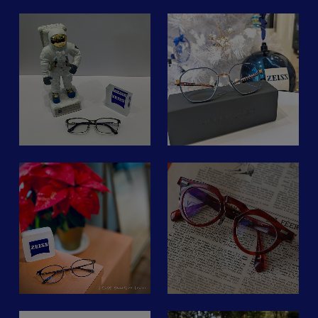
ン
します。
ス
ス
ご来店時にお声がけくださ
ありがとうございます😊
眼
これからの時期もサングラ
ア
zeissvisioncenterginza
い！
スが必要になります
イ
【商品に関するお問い合わ
紫外線の量によって濃度の
☆フレーム紹介☆
真野眼鏡ではご予約優先に
せはメール、お電話、DM
変わる
つ
て営業させて頂いておりま
度
にてお気軽にお問い合わせ
ZEISSの調光レンズシリー
お客様完成フレームのご紹
す。
下さい。ご確認次第ご返答
ズ
店
介です！
ご予約がない場合、ご入店
よ
いたします。】
この心地よい体験をぜひご
る
をお待ちいただく場合や、
体感ください
BELLINGER（ベリンガ
ご入店いただけない場合が
メガネの尾沢
ズ
ー）
ございます。
サ
愛知県田原市田原町新町
#ツァイスsmartlife
品番 Boldline SP-10
48-2
#レンズで変わる世界
factory900_osaka
51□16-138
予約は、電話・mailにて
サ
tel:0531-22-0358
#nobodyseeslikeyou
¥77,000
・検査予約
open 9:00〜19:00
#メガネのファミリーズ
2024.12.21.sat.
と
・下見希望
closed 火曜日/第４日曜日
#zeiss
メ
denmarkデザインの
・購入希望
#antifog
ア
こんにちは☺︎
BELLINGERのフレーム
・相談
#ツァイスsmartlife #レン
#photofusionx
🇩🇰
・眼鏡受取
協
ズで変わる世界
#adaptivesun
。
12月もあとわずか。
・メンテナンス
#nobodyseeslikeyou
FACTORY900 直営店の冬
ー
少し大ぶりなレンズです
・修理
季休業の
然
が、ラインが細いのですっ
来店目的と日時をお知らせ
#眼精疲労軽減メガネレン