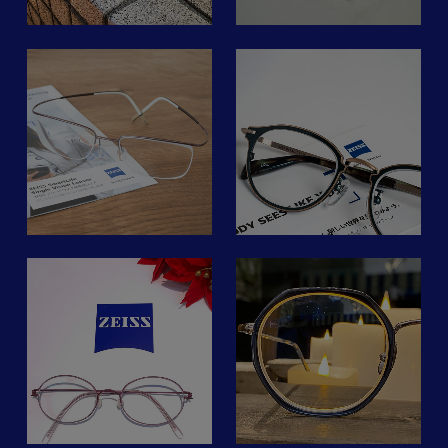
判
た
イフ 薄めのブルーカラー
#レンズで変わる世界
#本駒込 #東大前 #豊島区 #
他メーカーの調光レンズの
で染色しています。
#nobadyseeslikeyou
北区 #文京区 #荒川区 #足
ブルーと比較しても
#eyewear #eyeglasses #
立区 #台東区
非常に発色が良くクールな
ス
#ツァイスsmartlife
イワキメガネ #テラスモ
-
megane.ozawa
視界になる調光レンズです
ン
#レンズで変わる世界
ール湘南 #湘南 #メガ
使
#nobodyseeslikeyou
ネ #サングラス #メガネ
る
zeiss smart lifeレンズをデ
マスクをする事もあるので
#メガネ
女子 #メガネ男子 #zeiss
ス
スクワーク用にお作り頂き
み
ZEISS Anti Fog Kit(曇り止
#イワキメガネ
ました。遠点を1mに設定
め)と一緒に使用していま
外
#カラーレンズメガネ
ン
してピント調節機能の負荷
ぎ
す
常
#蒲田
軽減・プリズム度数で眼球
この曇り止めも純正の物と
わ
#東急プラザ蒲田4f
運動筋の負荷を軽減・ブル
いう事でZEISSレンズとは
＝
ーガードというスペシャル
の
相性バッチリで曇りを防い
た
バージョンです。
申
でくれます👏
o
manomegane
そしてコチラのお客様はカ
メガネのファミリーズでは
ー
#yellowsplus #brad
れ
メラ用レンズもzeissレン
ZEISS PhotoFusion X (6
42,900円(税込)
ズを複数本お持ちのzeiss
色)と
ラ
す
愛好家でも御座います。私
ZEISS AdaptiveSun(8色)
駅
a
本日の営業時間 11:00〜
もzeissレンズを試させて
の
s
19:00
か
頂いてテンション爆上がり
メ
全色見本をご用意していま
タ
お似合いの眼鏡、お見立致
になりました(笑)
屋
す