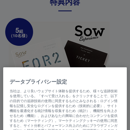
特典内容
5
組
（10名様）
データプライバシー設定
当社は、より良いウェブサイト体験を提供するため、様々な追跡技術
を使用している。「すべて受け入れる」をクリックすることで、以下
の目的での追跡技術の使用に同意するものとみなされる：ログイン情
報を記憶し安全なログインを提供するため（技術的に必要）、サイト
機能を最適化する統計情報を収集するため（統計）、機能性を向上さ
せるため（機能）、およびあなたの興味に合わせたコンテンツを提供
するため（マーケティング）。マーケティングクッキーの使用に同意
すると、サイト分析とパフォーマンス向上のためにブラウザフィンガ
二人で楽しめる体験ギフト