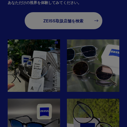
あなただけの視界を体験してみてください。
ZEISS取扱店舗を検索
トップページ
kamemannen_kagurazaka
#カメマンネン神楽坂 x
ZEISS PEOPLEとは
#ZEISS
レ
ツァイスのスマートライフ
記事一覧
調光レンズ。綺麗で思わず
目を奪われてしまいます。
RECOMMENDERS
5
(調光レンズは、紫外線に
zeissvisioncenterginza
EYEWEAR STORES
舗
反応して色が変わるレンズ
です。屋内では透明で、屋
の
☆フレーム紹介☆
ペ
外に出ると暗くなりサング
ZEISS PERSPECTIVES