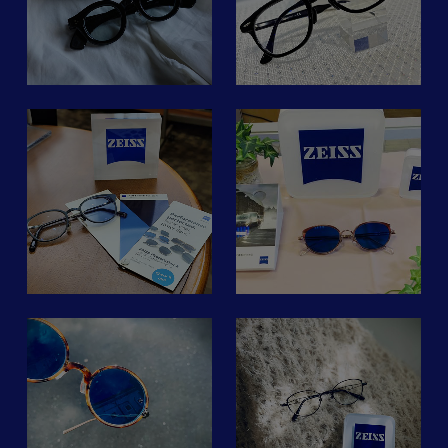
タ
YOU-
リーズは当店おすすめ。
イウェア #サングラス
皆様に合ったレンズをぜひ
感
常に人、情報、モノとオン
お
カールツァイス スマート
最新のテクノロジーを使っ
#eyewear #optical
体験くださいませ。
ライン、
ライフレンズのご紹介で
て現代人の視環境により適
#occhiali #lunettes
オフラインでつながってい
す。
した設計を実現していま
#sunglasses #design
ZEISSレンズ取扱店
ます。
スマホやタブレットなどの
す。調光オプションも追加
#syozo #ショウゾウ #オシ
POKER FACE KYOTO
移動中でもデジタル機器に
デジタルデバイスが溢れる
して、お洒落&紫外線対策
ャレメガネ
TRADITION、POKER
T
目を奪われがちです。
===
日常生活での視線移動を考
も完璧です！
#郡山 #福島 #こどもめが
FACE TOKYO
ク
でも、目の前の画面だけ見
tanihigashiyamato
慮して作成されたレンズで
ね #子供メガネ
TRADITION、ららぽーと
ているわけではなく
す。
画像はスタッフ愛用メガ
#遠近両用
富士見店、名古屋店、札幌
複数のデジタル機器と
た
レンズが変れば見え方が変
遠近両用・単焦点ともに一
ネ。調光前後のイメージの
店、池袋店、浦和店、調布
遠くを見たりする環境との
ン
ります。見え方が変れば世
人一人の視環境に合わせて
変化をごらんください☀️
店、福岡パルコ店、軽井沢
ズ
間で
を
界が変ります。
〜〜
最適化されたオーダーメイ
店
絶えず視線を切り替えてい
ビ
ドレンズが作成可能となり
#ツァイス
ます。
さ
今までメガネに中々慣れる
ます。
#ツァイスsmartlife
#ツァイスsmartlife #レン
近
目にはとっても過酷な状
ス
事が出来なかった方も
#ツァイスpfx
ズで変わる世界
況。
ZEISSのレンズを試してみ
ネ
ジョイナス店では1月31日
#レンズで変わる世界
#nobodyseeslikeyou
視界の違和感や目の疲れに
てはいかがでしょうか。
え
までカールツァイスフェア
#PhotoFusionX
つながる
suzuki.1986
あ
カ
を開催中です。
#ZEISS
可能性があります。
機
写真のレンズカラーは調光
この機会にぜひ一度カール
#メガネレンズ
できれば、日々の生活にス
ZEISS SmartLife Lenses
レンズのブルー。ZEISSの
て
ツァイスの見え心地をご体
#遠近両用レンズ
トレスなく
か
ロゴカラーに負けないくら
難
験ください。
#眼鏡店
自信と自覚を持って
ア
最適な設計によってクリア
い鮮やかなブルーです。
お
#iwakioptic