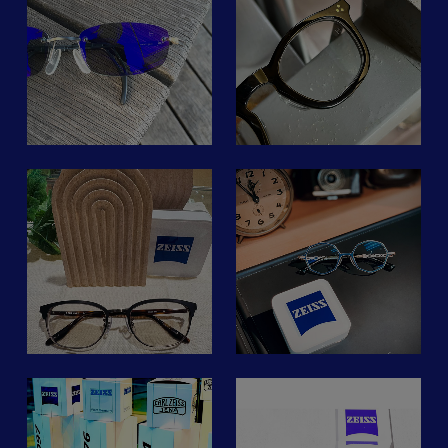
遠方の見え方はスッキリ
がら
ー
検査
い
ンズ、デジタルレンズ、遠
と、手元もラクに見せてく
とってもアナログ。
#カールツァイス#ツァイ
「見る心地良さを。」
近両用レンズがお選びいた
れます。
ち
ス
だけます。
シ
コーティングの反射も少な
最新のデジタルに弱いし
い
#zeissvisioncenterginza
い
眼鏡屋さんには、さまざま
気になる方はぜひお立ち寄
く、視界も明るいです。
(電化製品買えない)
#ツァイスsmartlife #レン
来
なメガネフレームがあるだ
い
りくださいませ！
ゲームもわからないし(初
ズで変わる世界
ー
けでなく、
「見えるのだけど少し手元
期のファミコンで止まって
#nobodyseeslikeyou
さまざまなレンズもあるの
#ツァイスsmartlife #レン
がかすむ？」
る)
異
です。
の
ズで変わる世界
そんな見え方の物足りなさ
資料作るのも下手(←アナ
わ
単焦点レンズや遠近両用と
#nobodyseeslikeyou
を解決してくれるかも
ログ？)
hinohe
suzuki.1986
し
いった累進レンズ。
来
#メガネ #めがね #イワキ
しれません。
それも一つのブランドだけ
メガネ #サングラス #コン
視力チェックの上、見え方
そうは言っても、
ZEISS SmartLife Lenses

でなくさまざまなブランド
き
タクト #メガネ店 #イワキ
もお試し頂けます。
スマホは手放せないし
な
がございます。
メガネ広尾店 #広尾 #広尾
パソコン作業をずっとして
。
方
最適な設計によってクリア
プラザ #広尾めがね #hiroo
お洒落な眼鏡で遠近両用デ
るし
満
な視界を作り出す
メガネを掛けて心地いい。
#glasses #sunglasses
ビューしてみませんか？
細かい手元をみたり
ー
ZEISS SmartLife Lenses。
と感じるのは
ー
#glassesgirl
運転したりと、目がとって
ー
軽いフレーム、フィッティ
#glassesfashion
ご来店をお待ち申し上げて
も忙しい。
#ツァイスsmartlife
ングが合っている。
#iwakioptic #optical #optic
おります。
#レンズで変わる世界
と言うだけの話ではなく、
年齢も重ねていくにつれ
megane_syozo
#nobodyseeslikeyou
見る心地よさを感じていた
#ツァイスsmartlife
視覚行動に追いつかず
#カールツァイス
だきたいです。
#レンズで変わる世界
ピント合わせにストレス😥