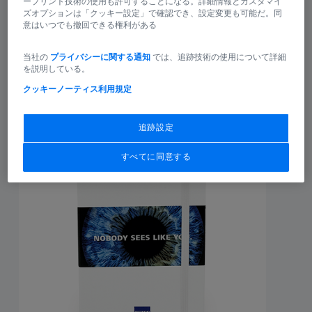
ープリント技術の使用も許可することになる。詳細情報とカスタマイ
ズオプションは「クッキー設定」で確認でき、設定変更も可能だ。同
大自然の中でのアクティビティや、ワークショップ、普
意はいつでも撤回できる権利がある
段はあまり行くことがないエリアへの小旅行など、選べ
るのは記憶に残るかけがえのない時間です。さまざまな
当社の
プライバシーに関する通知
では、追跡技術の使用について詳細
を説明している。
ジャンルの体験の中からお選びいただけます。
クッキーノーティス
利用規定
100
追跡設定
名様
すべてに同意する