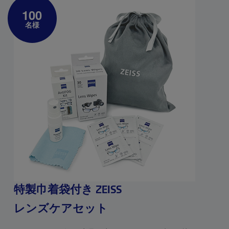
100
名様
特製巾着袋付き ZEISS
レンズケアセット