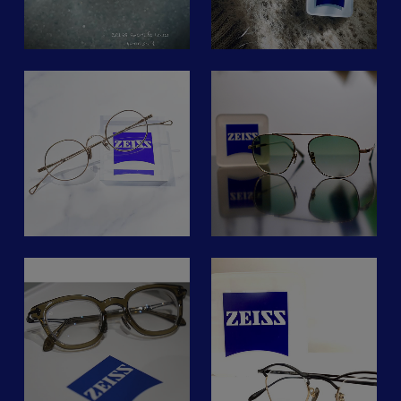
向き合っていきたいですよ
な視界を作り出す
の
ば
#ツァイスsmartlife #レン
#イワキメガネ
ね？
。
ZEISS SmartLife Lenses。
#メガネ東大和市#メガネ
ろ
ズで変わる世界
#イワキ六本木ヒルズ店
年齢を問わず、
に
小平市#BIGBOX東大和#お
#nobodyseeslikeyou
#六本木ヒルズ
若い方からシニアまで、
#ツァイスsmartlife
と
しゃれめがね #ラインアー
わ
#zeiss
目の前のことだけでなく、
#レンズで変わる世界
り
トシャルマン#ツァイス
スムーズな周辺の視界も必
beauxyeux_jiyugaoka
#nobodyseeslikeyou
smartlife#レンズで変わる
キ
要です。
レ
#カールツァイス
の
世界#nobodyseeslikeyou
ー
スマートライフは
に
brand: DITA
#ツァイスメガネレンズ
生活の中でさまざまな距離
マ
model:FLIGHT.009
に
#lineart
ン
や方向に
鏡
col: A
が
#ラインアート
え
視線を楽に切り替えられる
lens:ZEISS AdaptiveSun
#山形
と
ように
上
パイオニア グラデーショ
#メガネのスズキ山形店お
か
細かく設計されています。
に
ン
すすめ
レ
ま
、
ZEISSのレンズは
本日は、いつも当店をご利
じ
一度使うとハマられる方が
osaka.hakkindo
用いただいておりますＹ様
見
多いレンズ。
は
のフレームとレンズの合わ
す
【カールツァイス】
き
せ方がかなりかっこよかっ
ぜひ一度お試しいただきで
パ
易
たのでご紹介させていただ
を
す！
レンズに拘る方のご指名第
で
きます。
価
ご相談くださいませー。
一位
と