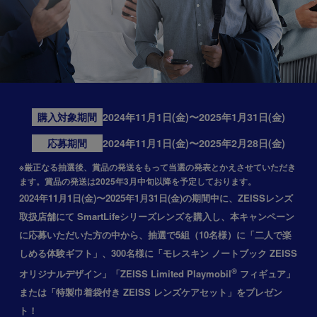
購入対象期間
2024年11月1日(金)〜2025年1月31日(金)
応募期間
2024年11月1日(金)〜2025年2月28日(金)
※厳正なる抽選後、賞品の発送をもって当選の発表とかえさせていただき
ます。賞品の発送は2025年3月中旬以降を予定しております。
2024年11月1日(金)〜2025年1月31日(金)の期間中に、ZEISSレンズ
取扱店舗にて
SmartLifeシリーズレンズを購入し、本キャンペーン
に応募いただいた方の中から、
抽選で5組（10名様）に
「二人で楽
しめる体験ギフト」
、
300名様に
「モレスキン ノートブック ZEISS
®
オリジナルデザイン」
「ZEISS Limited Playmobil
フィギュア」
または
「特製巾着袋付き ZEISS レンズケアセット」
をプレゼン
ト！