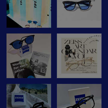
フォーナインズのプラスチ
#ツァイスメガネレンズ
#nobodyseeslikeyou
レ
変
ックフレームにツァイスの
#1011byjunkoga
度数が合っているから見え
#イワキ
今リアルに使っているレン
調光レンズ「Adapted
#イチゼロイチイチバイジ
る。だけでなく
ま
#イワキメガネ
ズは、
ズ
Sun」のブルーのフルカラ
ュンコウガ
#メガネ
ZEISS SmartLife Digitalレ
ーでサングラスを作らせて
#山形
ぜひ皆様にも体験していた
#眼鏡
ンズ。
頂きました。 60%の濃度
#メガネのスズキ山形店お
だきたい。
ム
#サングラス
ZEISS Digitalレンズに比べ
から紫外線に反応してさら
すすめ
そんなひとつとして
#遠近両用眼鏡
全体的な歪みが抑えられい
にレンズカラーが濃くなり
@zeissvision_japan のレ
組
#青山一丁目
るものになります。
roppongihills.iwakioptical
ます。 ツァイスのブルー
ンズを。
#南青山
は本当に綺麗です。
“クリアさ”を得られるレン
#TOMFORD
快適☺︎
r
1846年、カール・ツァイ
ズ
#トムフォード
ス氏がドイツで設立した工
—プロフィールのwebサイ
も
アナログの私ではあります
ン
房から始まったZEISSの歴
トからblogも是非ご覧下さ
実際に使用しておりますの
が
史。
いませ。 —
は
っ
デジタルにどっぷり浸かっ
メガネレンズの分野におい
Smart Lifeシリーズの「デ
た生活を送っています。
ても #nobodyseeslikeyou
#ツァイスsmartlife #レン
ジタルレンズ」によって、
ラ
をかかげ、一人ひとりに合
ズで変わる世界
遠くもすっきりと見なが
デジタル社会共通の、
わせた新しい視覚ケアを常
#nobodyseeslikeyou
ら、スマートフォンや
目まぐるしいライフスタイ
iwakioptic.joinus
に提案し続けています。
#👓 #🕶 #眼鏡作製技能士
パソコン作業を楽に行うこ
ルは、
#9999 #フォーナインズ
とができます‼︎
視覚行動に影響を及ぼして
-NOBODY SEES LIKE
中でも"ZEISS Smartlife"シ
#眼鏡 #めがね #メガネ #ア
いるには違いありません。