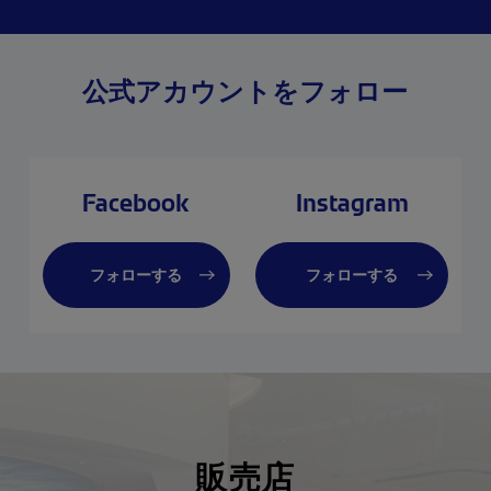
な
ム
#nobodyseeslikeyou
に見え
◾︎shop data◾︎
い
で
最寄り駅 自由が丘
ま
他のレンズに戻れない！」
正面口出口から歩いて約５
今
分です。
公式アカウントをフォロー
え
というお声もいただくハイ
住所 152-0035
は
イ
クオリティレンズ
東京都目黒区自由が丘1-
変
さ
16-13ヒルズ自由が丘1F
感
ぜひお試しをっ！👀👀✨
☎︎03-5731-6612
の
Facebook
Instagram
📩info＠beauxyeux.jp
に
―――――――――――――
年中無休
た
フォローする
フォローする
メガネの白金堂
Today we would like to
士
大阪府茨木市元町1-10
introduce you to the really
光
(阪急電鉄茨木市駅から徒
cool frame and lens
い
ア
歩3分)
combination worn by Mr. Y,
す
☎072-622-4670
a regular customer of our
い
☞営業時間/10:00~18:00
store.
に
☞定休日/毎週火曜日、第
て
三木曜日
ZEISS gradient
れ
シ
(月曜祝日の場合休業、翌
photochromic lenses were
販売店
火曜営業)
fitted to a DITA metal