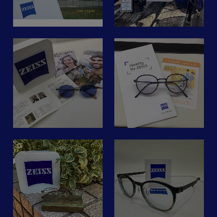
ー
あらゆる年齢層のお客様の
とSTEADY
ご予約不要ですので、是非
ニーズに合わせたサポート
、
@steady_spectacles のツ
お気軽にお立ち寄りくださ
供
を提供するsmart lifeシリー
な
ーブリッジです。
い🙆‍♂️
ズ。
設
※フレームだけの販売も行
お得なキャンペーンは
っております👓
iwaki.kamata
む
当店では単焦点から遠近両
12/28(土)まで。是非ご利
取
用、話題の調光レンズまで
人
用下さい。
#アイックス#アイックス
イワキ蒲田東急プラザ店で
是
各種ZEISSレンズを取り揃
ッ
銀座
合
は
えております。
よ
@zeissvision_japan
#銀座メガネ#眼鏡店#メガ
ZEISSスマートライフレン
供
ネ#アイウェア
』
ズにて作成の方に、
画像はZEISSエクストラグ
#ツァイスsmartlife
#デンマーク#北欧
体験ギフトやレンズケアセ
レーの調光レンズ×ブルー
#レンズで変わる世界
#ドイツ式#両眼視#両眼視
ットが当たるキャンペーン
ライトカットコーティング
入
#nobodyseeslikeyou
検査
日
を
👓
#カールツァイス#ツァイ
ラ
実施中です。世界的メーカ
夏だけでなく冬も眩しい日
O
#sunnyglass #サニーグラ
ス
nakamura1718
化
ーのクリアな視界を
差しは続きます⛄️
ス #eyewear #optical
#zeissvisioncenterginza #
適
ご体験下さいませ。
館
一本でメガネとサングラス
#spectacles #sunglasses
ツァイスsmartlife #レンズ
ZEISS smart life Digitalシ
の二役をこなす調光レン
#メガネ #眼鏡 #メガネ屋 #
で変わる世界
リーズの
写真は、イタリアブランド
ズ、ぜひお試しください♪
眼鏡屋 #調光レンズ #鯖江
#nobodyseeslikeyou
ZEISS Photo Fusion Xブル
レ
MODOにて作成
メガネ #日本製メガネ #駒
ッ
ーの調光レンズです
遠
レンズはZEISSスマートラ
#ツァイスsmartlife
＝
込 #田端 #西ヶ原 #滝野川